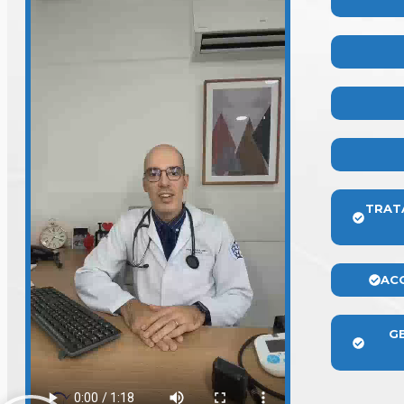
TRAT
AC
G