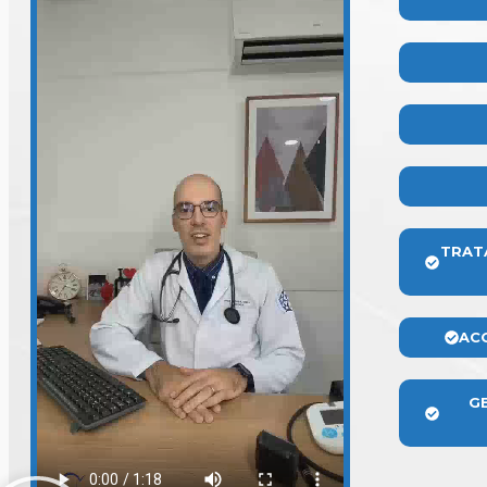
TRAT
AC
G