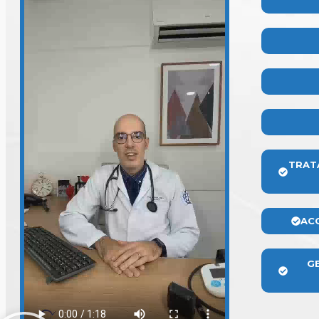
TRAT
AC
G