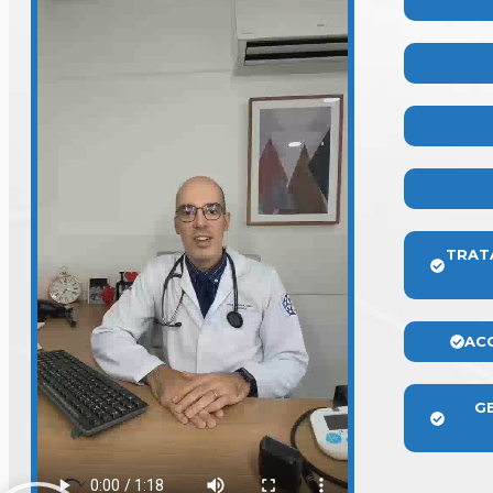
TRAT
AC
G