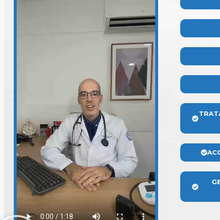
TRAT
AC
G